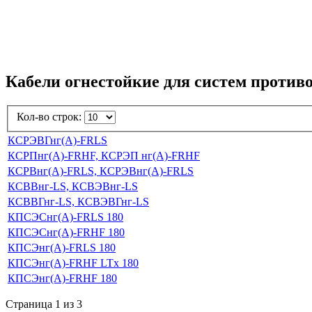
Кабели огнестойкие для систем проти
Кол-во строк:
КСРЭВГнг(А)-FRLS
КСРПнг(А)-FRHF, КСРЭП нг(А)-FRHF
КСРВнг(А)-FRLS, КСРЭВнг(А)-FRLS
КСВВнг-LS, КСВЭВнг-LS
КСВВГнг-LS, КСВЭВГнг-LS
КПСЭСнг(А)-FRLS 180
КПСЭСнг(А)-FRHF 180
КПСЭнг(А)-FRLS 180
КПСЭнг(А)-FRHF LTx 180
КПСЭнг(А)-FRHF 180
Страница 1 из 3