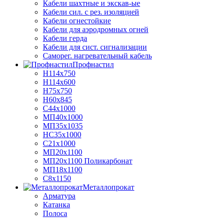
Кабели шахтные и экскав-ые
Кабели сил. с рез. изоляцией
Кабели огнестойкие
Кабели для аэродромных огней
Кабели герда
Кабели для сист. сигнализации
Саморег. нагревательный кабель
Профнастил
Н114х750
Н114х600
Н75х750
Н60х845
С44х1000
МП40х1000
МП35х1035
НС35х1000
С21х1000
МП20х1100
МП20х1100 Поликарбонат
МП18х1100
С8х1150
Металлопрокат
Арматура
Катанка
Полоса