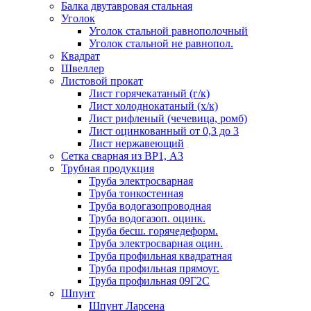
Балка двутавровая стальная
Уголок
Уголок стальной равнополочный
Уголок стальной не равнопол.
Квадрат
Швеллер
Листовой прокат
Лист горячекатаный (г/к)
Лист холоднокатаный (х/к)
Лист рифленый (чечевица, ромб)
Лист оцинкованный от 0,3 до 3
Лист нержавеющий
Сетка сварная из ВР1, А3
Трубная продукция
Труба электросварная
Труба тонкостенная
Труба водогазопроводная
Труба водогазоп. оцинк.
Труба бесш. горячедеформ.
Труба электросварная оцин.
Труба профильная квадратная
Труба профильная прямоуг.
Труба профильная 09Г2С
Шпунт
Шпунт Ларсена