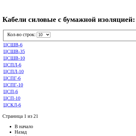
Кабели силовые с бумажной изоляцией:
Кол-во строк:
ЦСШВ-6
ЦСШВ-35
ЦСШВ-10
ЦСПЛ-6
ЦСПЛ-10
ЦСПГ-6
ЦСПГ-10
ЦСП-6
ЦСП-10
ЦСКЛ-6
Страница 1 из 21
В начало
Назад