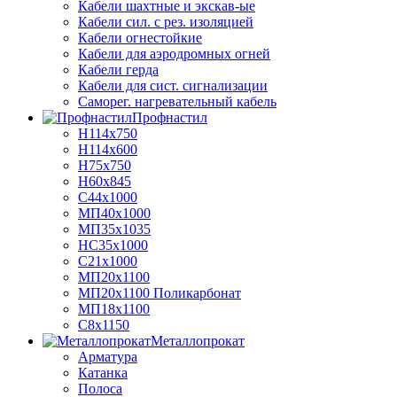
Кабели шахтные и экскав-ые
Кабели сил. с рез. изоляцией
Кабели огнестойкие
Кабели для аэродромных огней
Кабели герда
Кабели для сист. сигнализации
Саморег. нагревательный кабель
Профнастил
Н114х750
Н114х600
Н75х750
Н60х845
С44х1000
МП40х1000
МП35х1035
НС35х1000
С21х1000
МП20х1100
МП20х1100 Поликарбонат
МП18х1100
С8х1150
Металлопрокат
Арматура
Катанка
Полоса