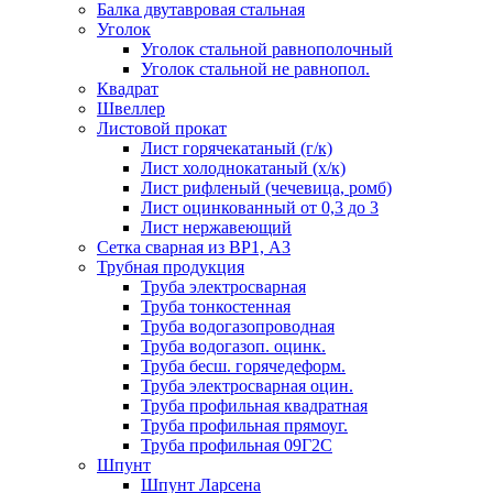
Балка двутавровая стальная
Уголок
Уголок стальной равнополочный
Уголок стальной не равнопол.
Квадрат
Швеллер
Листовой прокат
Лист горячекатаный (г/к)
Лист холоднокатаный (х/к)
Лист рифленый (чечевица, ромб)
Лист оцинкованный от 0,3 до 3
Лист нержавеющий
Сетка сварная из ВР1, А3
Трубная продукция
Труба электросварная
Труба тонкостенная
Труба водогазопроводная
Труба водогазоп. оцинк.
Труба бесш. горячедеформ.
Труба электросварная оцин.
Труба профильная квадратная
Труба профильная прямоуг.
Труба профильная 09Г2С
Шпунт
Шпунт Ларсена