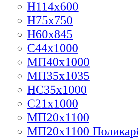
Н114х600
Н75х750
Н60х845
С44х1000
МП40х1000
МП35х1035
НС35х1000
С21х1000
МП20х1100
МП20х1100 Поликар