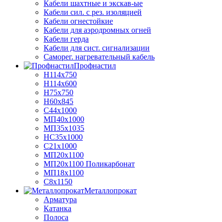
Кабели шахтные и экскав-ые
Кабели сил. с рез. изоляцией
Кабели огнестойкие
Кабели для аэродромных огней
Кабели герда
Кабели для сист. сигнализации
Саморег. нагревательный кабель
Профнастил
Н114х750
Н114х600
Н75х750
Н60х845
С44х1000
МП40х1000
МП35х1035
НС35х1000
С21х1000
МП20х1100
МП20х1100 Поликарбонат
МП18х1100
С8х1150
Металлопрокат
Арматура
Катанка
Полоса