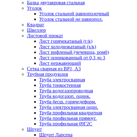
Балка двутавровая стальная
Уголок
Уголок стальной равнополочный
Уголок стальной не равнопол.
Квадрат
Швеллер
Листовой прокат
Лист горячекатаный (г/к)
Лист холоднокатаный (х/к)
Лист рифленый (чечевица, ромб)
Лист оцинкованный от 0,3 до 3
Лист нержавеющий
Сетка сварная из ВР1, А3
Трубная продукция
Труба электросварная
Труба тонкостенная
Труба водогазопроводная
Труба водогазоп. оцинк.
Труба бесш. горячедеформ.
Труба электросварная оцин.
Труба профильная квадратная
Труба профильная прямоуг.
Труба профильная 09Г2С
Шпунт
Шпунт Ларсена