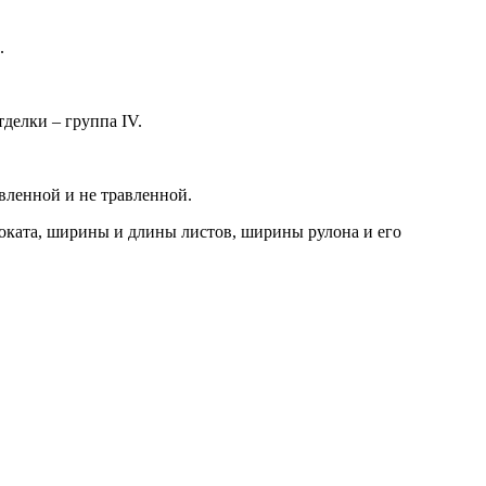
.
тделки – группа
IV
.
вленной и не травленной.
оката, ширины и длины листов, ширины рулона и его