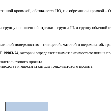
езанной кровмкой, обозначается НО, и с обрезанной кромкой – О
 на группу повышенной отделки – группа
III
, и группу обычной о
зличной поверхностью – глянцевой, матовой и шероховатой, тра
 19903-74
, который определяет взаимозависимость толщины пр
толстолистового проката.
зводства и маркам стали для тонколистового проката.